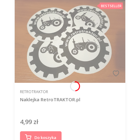
BESTSELLER
PRODUCENT
RETROTRAKTOR
Naklejka RetroTRAKTOR.pl
4,99 zł
Cena
Do koszyka