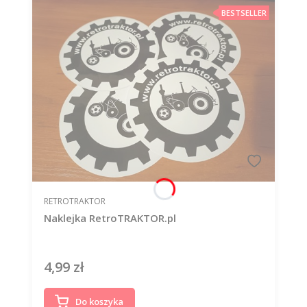
BESTSELLER
PRODUCENT
RETROTRAKTOR
Naklejka RetroTRAKTOR.pl
4,99 zł
Cena
Do koszyka