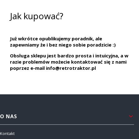
Jak kupować?
Już wkrótce opublikujemy poradnik, ale
zapewniamy że i bez niego sobie poradzicie :)
Obsługa sklepu jest bardzo prosta i intuicyjna, a w
razie problemów możecie kontaktować się z nami
poprzez e-mail info@retrotraktor.pl
Linki w stopce
O NAS
Kontakt