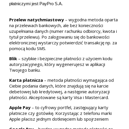
płatniczymi jest PayPro S.A.
Przelew natychmiastowy
– wygodna metoda oparta
na przelewach bankowych, ale bez konieczności
uzupełniania danych (numer rachunku odbiorcy, kwota i
tytuł przelewu). Po zalogowaniu się do bankowości
elektronicznej wystarczy potwierdzić transakcję np. za
pomocą kodu SMS.
Blik
– szybkie i bezpieczne płatności z użyciem kodu
autoryzacyjnego, który wygenerujesz w aplikacji
Twojego banku.
Karta płatnicza
– metoda płatności wymagająca od
Ciebie podania danych, które znajdują się na karcie
debetowej lub kredytowej, a następnie autoryzacji
płatności. Akceptowane są karty Visa i Mastercard.
Apple Pay
– to cyfrowy portfel, zastępujący karty
płatnicze czy gotówkę. Korzystając z telefonu marki
Apple płacisz jednym dotknięciem lub spojrzeniem
Google Pay
– bardzo wygodna metoda płatności za