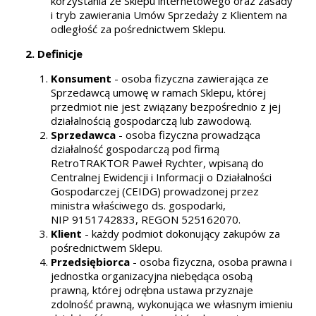
korzystania ze Sklepu internetowego oraz zasady
i tryb zawierania Umów Sprzedaży z Klientem na
odległość za pośrednictwem Sklepu.
2. Definicje
Konsument
- osoba fizyczna zawierająca ze
Sprzedawcą umowę w ramach Sklepu, której
przedmiot nie jest związany bezpośrednio z jej
działalnością gospodarczą lub zawodową.
Sprzedawca
- osoba fizyczna prowadząca
działalność gospodarczą pod firmą
RetroTRAKTOR Paweł Rychter, wpisaną do
Centralnej Ewidencji i Informacji o Działalności
Gospodarczej (CEIDG) prowadzonej przez
ministra właściwego ds. gospodarki,
NIP 9151742833, REGON 525162070.
Klient
- każdy podmiot dokonujący zakupów za
pośrednictwem Sklepu.
Przedsiębiorca
- osoba fizyczna, osoba prawna i
jednostka organizacyjna niebędąca osobą
prawną, której odrębna ustawa przyznaje
zdolność prawną, wykonująca we własnym imieniu