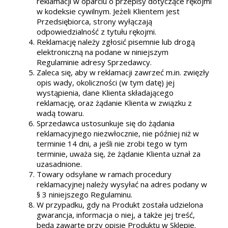
reklamacji w oparciu o przepisy dotyczące rękojmi
w kodeksie cywilnym. Jeżeli Klientem jest
Przedsiębiorca, strony wyłączają
odpowiedzialność z tytułu rękojmi.
Reklamację należy zgłosić pisemnie lub drogą
elektroniczną na podane w niniejszym
Regulaminie adresy Sprzedawcy.
Zaleca się, aby w reklamacji zawrzeć m.in. zwięzły
opis wady, okoliczności (w tym datę) jej
wystąpienia, dane Klienta składającego
reklamację, oraz żądanie Klienta w związku z
wadą towaru.
Sprzedawca ustosunkuje się do żądania
reklamacyjnego niezwłocznie, nie później niż w
terminie 14 dni, a jeśli nie zrobi tego w tym
terminie, uważa się, że żądanie Klienta uznał za
uzasadnione.
Towary odsyłane w ramach procedury
reklamacyjnej należy wysyłać na adres podany w
§ 3 niniejszego Regulaminu.
W przypadku, gdy na Produkt została udzielona
gwarancja, informacja o niej, a także jej treść,
będą zawarte przy opisie Produktu w Sklepie.