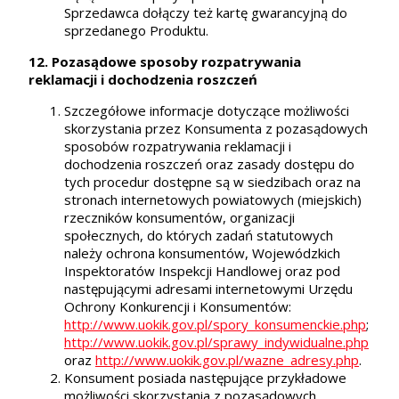
Sprzedawca dołączy też kartę gwarancyjną do
sprzedanego Produktu.
12. Pozasądowe sposoby rozpatrywania
reklamacji i dochodzenia roszczeń
Szczegółowe informacje dotyczące możliwości
skorzystania przez Konsumenta z pozasądowych
sposobów rozpatrywania reklamacji i
dochodzenia roszczeń oraz zasady dostępu do
tych procedur dostępne są w siedzibach oraz na
stronach internetowych powiatowych (miejskich)
rzeczników konsumentów, organizacji
społecznych, do których zadań statutowych
należy ochrona konsumentów, Wojewódzkich
Inspektoratów Inspekcji Handlowej oraz pod
następującymi adresami internetowymi Urzędu
Ochrony Konkurencji i Konsumentów:
http://www.uokik.gov.pl/spory_konsumenckie.php
;
http://www.uokik.gov.pl/sprawy_indywidualne.php
oraz
http://www.uokik.gov.pl/wazne_adresy.php
.
Konsument posiada następujące przykładowe
możliwości skorzystania z pozasądowych