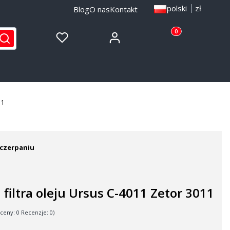
polski
zł
Blog
O nas
Kontakt
Produkty w koszyku
Zaloguj się
Ulubione
Koszyk
yść
Szukaj
11
czerpaniu
 filtra oleju Ursus C-4011 Zetor 3011
ceny: 0 Recenzje: 0)