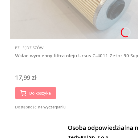
PRODUCENT
PZL SĘDZISZÓW
Wkład wymienny filtra oleju Ursus C-4011 Zetor 50 Su
17,99 zł
Cena
Do koszyka
Dostępność:
na wyczerpaniu
Osoba odpowiedzialna n
Tech-Rol Sp. z o.o.