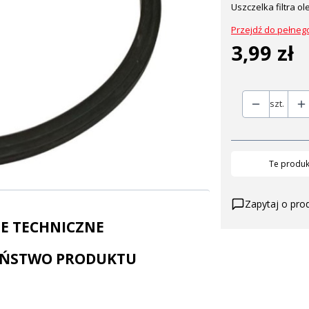
Uszczelka filtra o
Przejdź do pełneg
3,99 zł
Cena
szt.
Te produkt
Zapytaj o pro
E TECHNICZNE
EŃSTWO PRODUKTU