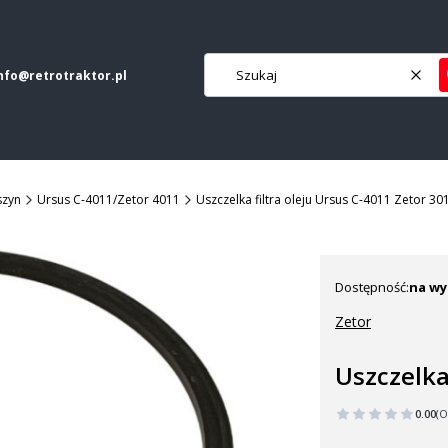
nfo@retrotraktor.pl
Wycz
szyn
Ursus C-4011/Zetor 4011
Uszczelka filtra oleju Ursus C-4011 Zetor 30
Dostępność:
na wy
Zetor
Uszczelka
0.00
(O