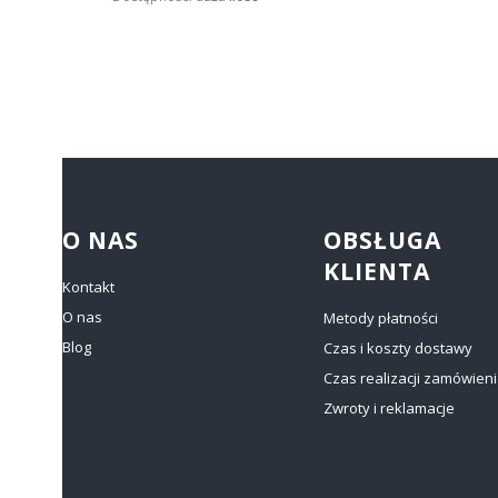
Linki w stopce
O NAS
OBSŁUGA
KLIENTA
Kontakt
O nas
Metody płatności
Blog
Czas i koszty dostawy
Czas realizacji zamówien
Zwroty i reklamacje