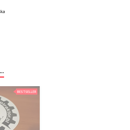
ska
..
BESTSELLER