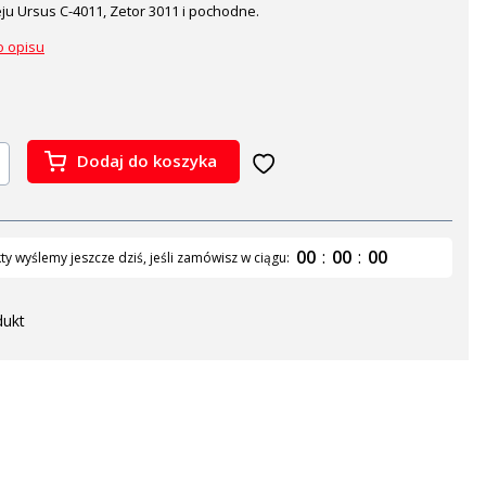
leju Ursus C-4011, Zetor 3011 i pochodne.
o opisu
Dodaj do koszyka
00
:
00
:
00
y wyślemy jeszcze dziś, jeśli zamówisz w ciągu:
dukt