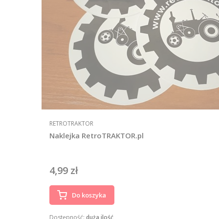
PRODUCENT
RETROTRAKTOR
Naklejka RetroTRAKTOR.pl
4,99 zł
Cena
Do koszyka
Dostępność:
duża ilość