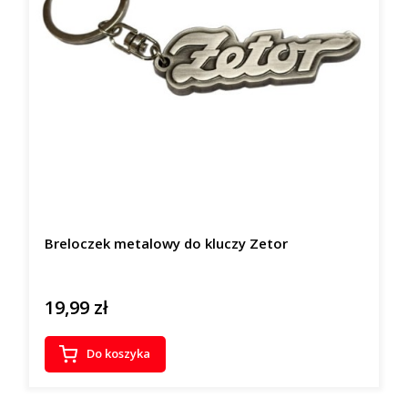
Breloczek metalowy do kluczy Zetor
19,99 zł
Cena
Do koszyka