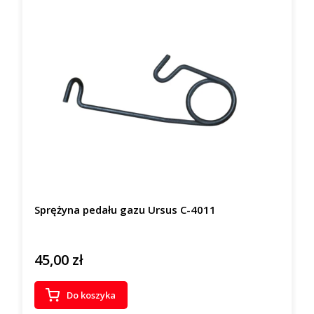
Sprężyna pedału gazu Ursus C-4011
45,00 zł
Cena
Do koszyka