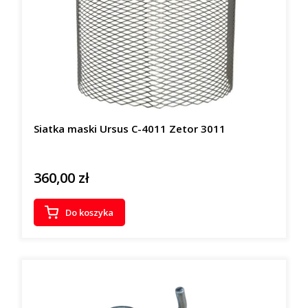
Siatka maski Ursus C-4011 Zetor 3011
360,00 zł
Cena
Do koszyka