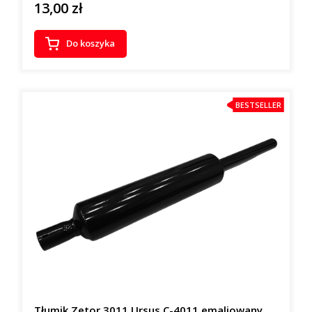
13,00 zł
Cena
Do koszyka
BESTSELLER
Tłumik Zetor 3011 Ursus C-4011 emaliowany