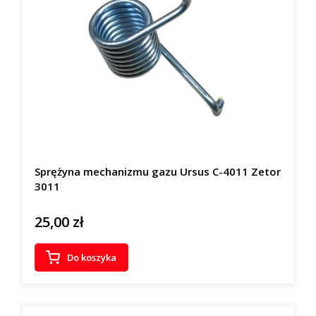
Sprężyna mechanizmu gazu Ursus C-4011 Zetor
3011
25,00 zł
Cena
Do koszyka