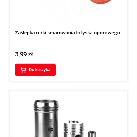
Zaślepka rurki smarowania łożyska oporowego
3,99 zł
Cena
Do koszyka