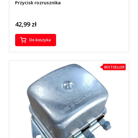
Przycisk rozrusznika
42,99 zł
Cena
Do koszyka
BESTSELLER