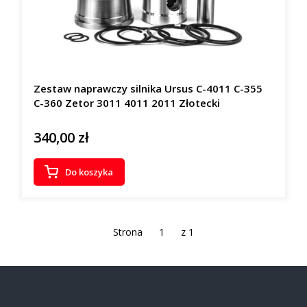
Zestaw naprawczy silnika Ursus C-4011 C-355
C-360 Zetor 3011 4011 2011 Złotecki
340,00 zł
Cena
Do koszyka
Strona
z 1