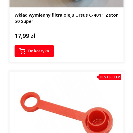
Wkład wymienny filtra oleju Ursus C-4011 Zetor
50 Super
17,99 zł
Cena
Do koszyka
BESTSELLER