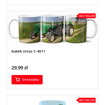
BESTSELLER
Kubek Ursus C-4011
29,99 zł
Cena
Do koszyka
BESTSELLER