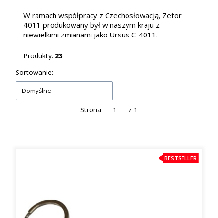
W ramach współpracy z Czechosłowacją, Zetor
4011 produkowany był w naszym kraju z
niewielkimi zmianami jako Ursus C-4011.
Produkty:
23
Lista produktów
Sortowanie:
Domyślne
Strona
z 1
BESTSELLER