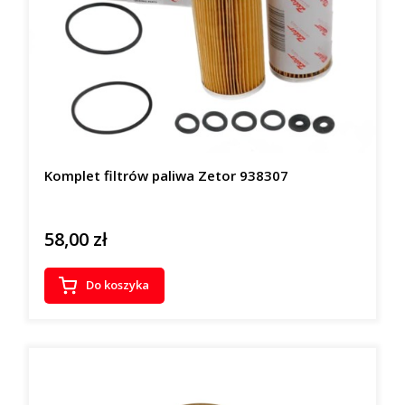
Komplet filtrów paliwa Zetor 938307
58,00 zł
Cena
Do koszyka