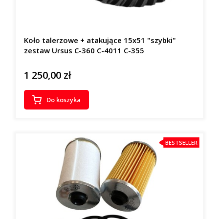
Koło talerzowe + atakujące 15x51 "szybki"
zestaw Ursus C-360 C-4011 C-355
1 250,00 zł
Cena
Do koszyka
BESTSELLER