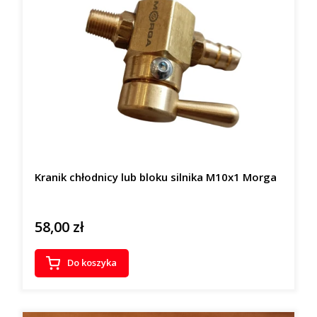
Kranik chłodnicy lub bloku silnika M10x1 Morga
58,00 zł
Cena
Do koszyka