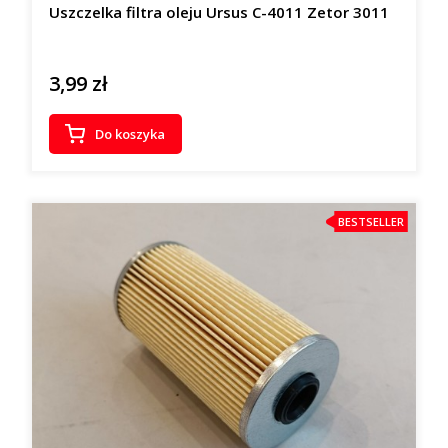
Uszczelka filtra oleju Ursus C-4011 Zetor 3011
3,99 zł
Cena
Do koszyka
BESTSELLER