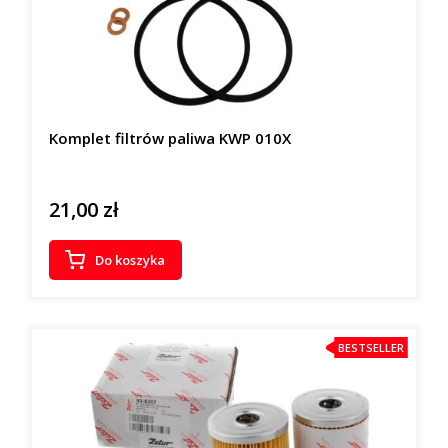
Komplet filtrów paliwa KWP 010X
21,00 zł
Cena
Do koszyka
BESTSELLER