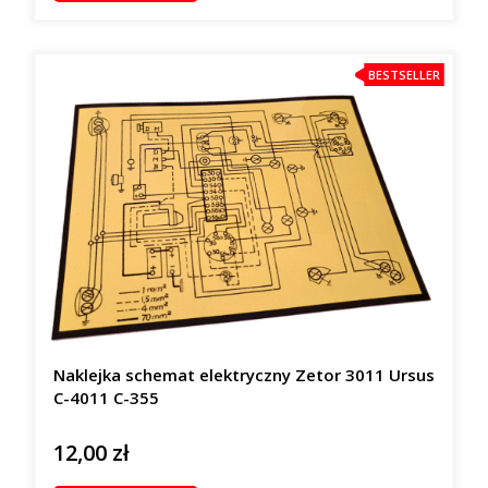
BESTSELLER
Naklejka schemat elektryczny Zetor 3011 Ursus
C-4011 C-355
12,00 zł
Cena