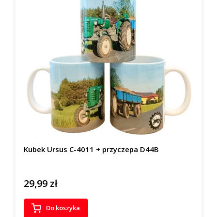
Kubek Ursus C-4011 + przyczepa D44B
29,99 zł
Cena
Do koszyka