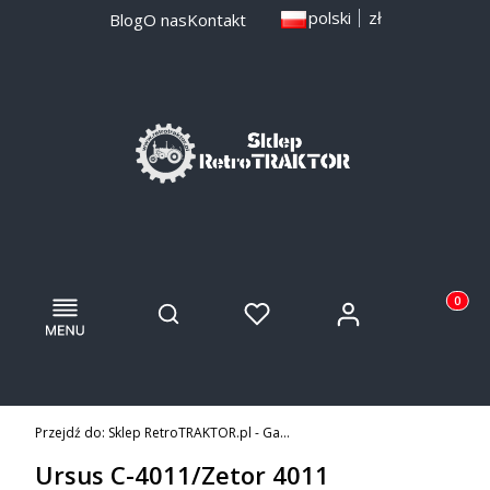
polski
zł
Blog
O nas
Kontakt
Menu
Otwórz wyszukiwarkę
Produkty
Zaloguj się
Szukaj
Ulubione
Koszyk
Przejdź do:
Sklep RetroTRAKTOR.pl - Gadżety i części do zabytkowych traktorów i maszyn
Ursus C-4011/Zetor 4011