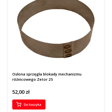
Osłona sprzęgła blokady mechanizmu
różnicowego Zetor 25
52,00 zł
Cena
Do koszyka