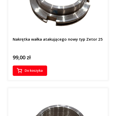
Nakrętka wałka atakującego nowy typ Zetor 25
99,00 zł
Cena
Do koszyka