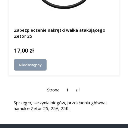
Zabezpieczenie nakrętki wałka atakującego
Zetor 25
17,00 zł
Cena
Niedostępny
Strona
z 1
Sprzęgło, skrzynia biegów, przekładnia główna i
hamulce Zetor 25, 25A, 25K.