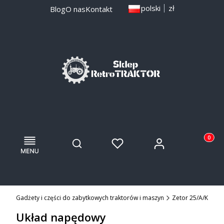
polski
zł
Blog
O nas
Kontakt
Menu
Otwórz wyszukiwarkę
Produkty
Zaloguj się
Szukaj
Ulubione
Koszyk
.pl - Gadżety i części do zabytkowych traktorów i maszyn
Zetor 25/A/K
Układ napędowy