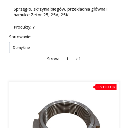
Sprzęgło, skrzynia biegów, przekładnia główna i
hamulce Zetor 25, 25A, 25K.
Produkty:
7
Lista produktów
Sortowanie:
Domyślne
Strona
z 1
BESTSELLER