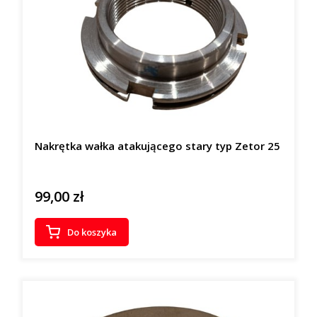
Nakrętka wałka atakującego stary typ Zetor 25
99,00 zł
Cena
Do koszyka