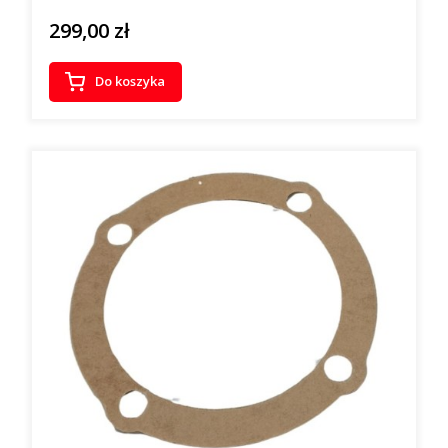
299,00 zł
Cena
Do koszyka