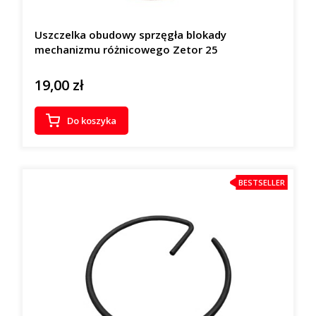
Uszczelka obudowy sprzęgła blokady
mechanizmu różnicowego Zetor 25
19,00 zł
Cena
Do koszyka
BESTSELLER