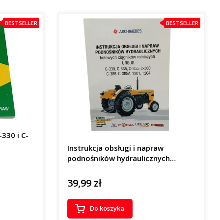
BESTSELLER
BESTSELLER
330 i C-
Instrukcja obsługi i napraw
podnośników hydraulicznych
ciągników Ursus
39,99 zł
Cena
Do koszyka