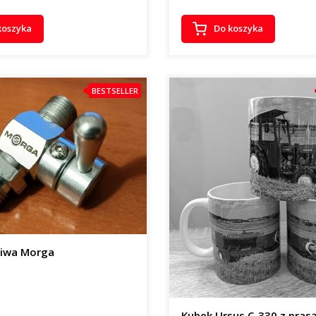
koszyka
Do koszyka
BESTSELLER
liwa Morga
Kubek Ursus C-330 z pras