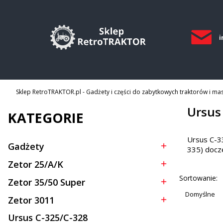
i
Sklep RetroTRAKTOR.pl - Gadżety i części do zabytkowych traktorów i ma
Ursus
KATEGORIE
Ursus C-3
Gadżety
335) docze
Kategoria - Gadżety
Zetor 25/A/K
Kategoria - Zetor 25/A/K
Lista p
Sortowanie:
Zetor 35/50 Super
Kategoria - Zetor 35/50 Super
Domyślne
Zetor 3011
Kategoria - Zetor 3011
Ursus C-325/C-328
Kategoria - Ursus C-325/C-328