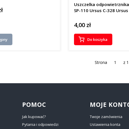
Uszczelka odpowietrznika
zł
SP-110 Ursus C-328 Ursus
4,00 zł
Cena
ępny
Do koszyka
Strona
z 1
POMOC
MOJE KONT
Jak kupować?
Twoje zamówienia
Pytania i odpowiedzi
Ustawienia konta