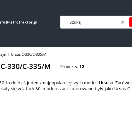
nfo@retrotraktor.pl
Wycz
szyn
Ursus C-330/C-335/M
 C-330/C-335/M
Produkty:
12
30 to do dziś jeden z najpopularniejszych modeli Ursusa. Zarów
kały się w latach 80. modernizacji i oferowane były jako Ursus 
roduktów