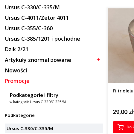
Ursus C-330/C-335/M
Kategoria - Ursus C-330/C-335/M
Ursus C-4011/Zetor 4011
Kategoria - Ursus C-4011/Zetor 4011
Ursus C-355/C-360
Kategoria - Ursus C-355/C-360
Ursus C-385/1201 i pochodne
Kategoria - Ursus C-385/1201 i pochodne
Dzik 2/21
Kategoria - Dzik 2/21
Artykuły znormalizowane
Kategoria - Artykuły znormalizowane
Nowości
Promocje
Filtr ole
Podkategorie i filtry
w kategorii: Ursus C-330/C-335/M
29,00 zł
Cena
Podkategorie
Do 
Ursus C-330/C-335/M