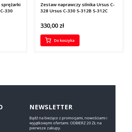
 sprężarki
Zestaw naprawczy silnika Ursus C-
 C-330
328 Ursus C-330 S-312B S-312C
330,00 zł
Cena
Do koszyka
O
NEWSLETTER
Bądź na bieżąco z promocjami, nowościami i
wyjątkowymi ofertami. ODBIERZ 20 ZŁ na
pierwsze zakupy.