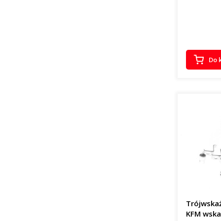
Do 
Trójwskaź
KFM wska