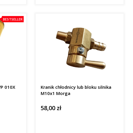
BESTSELLER
WP 010X
Kranik chłodnicy lub bloku silnika
M10x1 Morga
58,00 zł
Cena