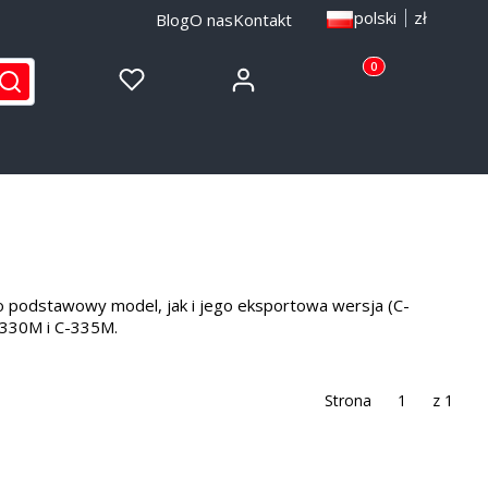
polski
zł
Blog
O nas
Kontakt
Produkty w koszyku
Zaloguj się
Ulubione
Koszyk
yść
Szukaj
no podstawowy model, jak i jego eksportowa wersja (C-
C-330M i C-335M.
Strona
z 1