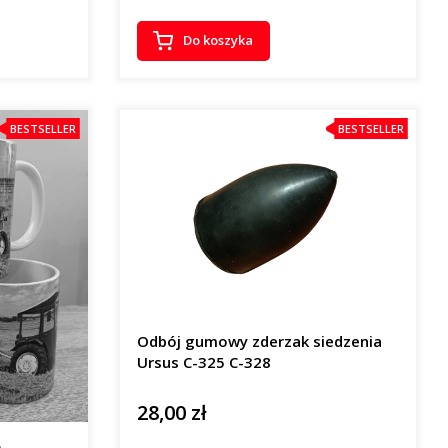
Do koszyka
BESTSELLER
BESTSELLER
Odbój gumowy zderzak siedzenia
Ursus C-325 C-328
28,00 zł
Cena
ą