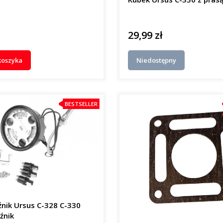
29,99 zł
Cena
koszyka
Niedostępny
BESTSELLER
nik Ursus C-328 C-330
źnik