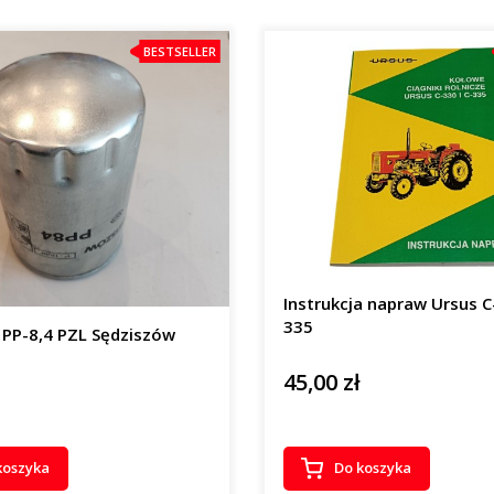
BESTSELLER
Instrukcja napraw Ursus C-
335
ju PP-8,4 PZL Sędziszów
45,00 zł
Cena
koszyka
Do koszyka