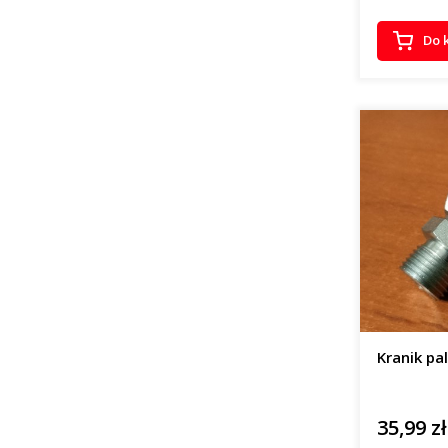
Do 
Kranik pa
35,99 zł
Cena