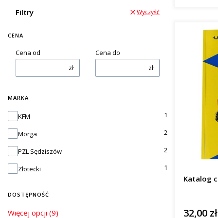
Filtry
Wyczyść
CENA
Cena od
Cena do
zł
zł
MARKA
Marka
1
KFM
2
Morga
2
PZL Sędziszów
1
Złotecki
Katalog c
DOSTĘPNOŚĆ
32,00 zł
Dostępność
Cena
Więcej opcji (9)