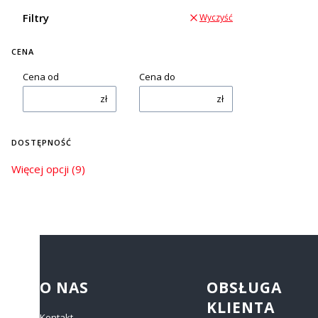
Filtry
Wyczyść
CENA
Cena od
Cena do
zł
zł
DOSTĘPNOŚĆ
Dostępność
Więcej opcji (9)
Linki w stopce
O NAS
OBSŁUGA
KLIENTA
Kontakt