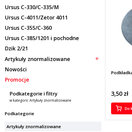
Ursus C-330/C-335/M
Kategoria - Ursus C-330/C-335/M
Ursus C-4011/Zetor 4011
Kategoria - Ursus C-4011/Zetor 4011
Ursus C-355/C-360
Kategoria - Ursus C-355/C-360
Ursus C-385/1201 i pochodne
Kategoria - Ursus C-385/1201 i pochodne
Dzik 2/21
Kategoria - Dzik 2/21
Artykuły znormalizowane
Kategoria - Artykuły znormalizowane
Nowości
Podkładk
Promocje
3,50 zł
Cena
Podkategorie i filtry
w kategorii: Artykuły znormalizowane
Do 
Podkategorie
Artykuły znormalizowane