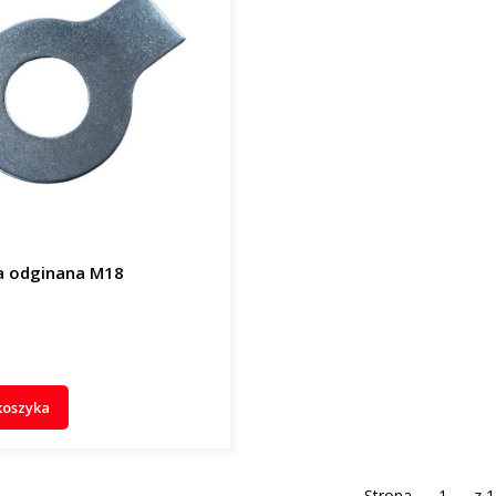
a odginana M18
koszyka
Strona
z 1