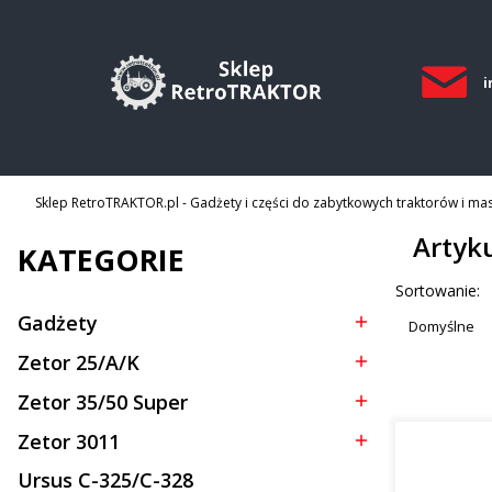
i
Sklep RetroTRAKTOR.pl - Gadżety i części do zabytkowych traktorów i ma
Artyk
KATEGORIE
Lista p
Sortowanie:
Gadżety
Domyślne
Kategoria - Gadżety
Zetor 25/A/K
Kategoria - Zetor 25/A/K
Zetor 35/50 Super
Kategoria - Zetor 35/50 Super
Zetor 3011
Kategoria - Zetor 3011
Ursus C-325/C-328
Kategoria - Ursus C-325/C-328