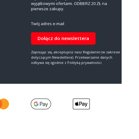
wyjątkowymi ofertami. ODBIERZ 20 ZŁ na
pierwsze zakupy.
Twój adres e-mail
Dołącz do newslettera
Zapisując się, akceptujesz nasz Regulamin (w zakresie
dotyczącym Newslettera). Przetwarzanie danych
odbywa się zgodnie z Polityką prywatności.