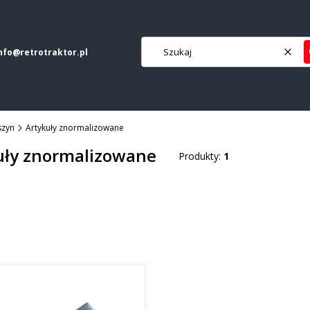
nfo@retrotraktor.pl
Wycz
szyn
Artykuły znormalizowane
uły znormalizowane
Produkty:
1
roduktów