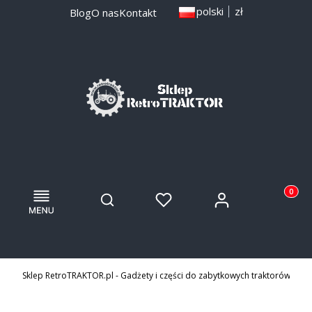
polski
zł
Blog
O nas
Kontakt
Menu
Otwórz wyszukiwarkę
Produkty
Zaloguj się
Szukaj
Ulubione
Koszyk
Sklep RetroTRAKTOR.pl - Gadżety i części do zabytkowych traktorów i ma